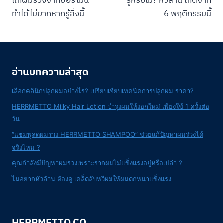
แก้ผมร่วงจากฮอร์โมน
รู้หรือไม่? หัวล้าน เกิดจาก
navigation
ทำได้ไม่ยากหากรู้สิ่งนี้
6 พฤติกรรมนี้
อ่านบทความล่าสุด
เลือกคลินิกปลูกผมอย่างไร? เปรียบเทียบเทคนิคการปลูกผม ราคา?
HERRMETTO Milky Hair Lotion บำรุงผมให้งอกใหม่ เพียงใช้ 1 ครั้งต่อ
วัน
“แชมพูลดผมร่วง HERRMETTO SHAMPOO” ช่วยแก้ปัญหาผมร่วงได้
จริงไหม ?
คุณกำลังมีปัญหาผมร่วงเพราะรากผมไม่แข็งแรงอยู่หรือเปล่า ?
ไม่อยากหัวล้าน ต้องดู เคล็ดลับหวีผมให้ผมดกหนาแข็งแรง
HERRMETTO.CO