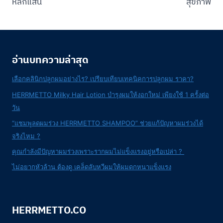
หลักแสน
สุขภาพ
อ่านบทความล่าสุด
เลือกคลินิกปลูกผมอย่างไร? เปรียบเทียบเทคนิคการปลูกผม ราคา?
HERRMETTO Milky Hair Lotion บำรุงผมให้งอกใหม่ เพียงใช้ 1 ครั้งต่อ
วัน
“แชมพูลดผมร่วง HERRMETTO SHAMPOO” ช่วยแก้ปัญหาผมร่วงได้
จริงไหม ?
คุณกำลังมีปัญหาผมร่วงเพราะรากผมไม่แข็งแรงอยู่หรือเปล่า ?
ไม่อยากหัวล้าน ต้องดู เคล็ดลับหวีผมให้ผมดกหนาแข็งแรง
HERRMETTO.CO