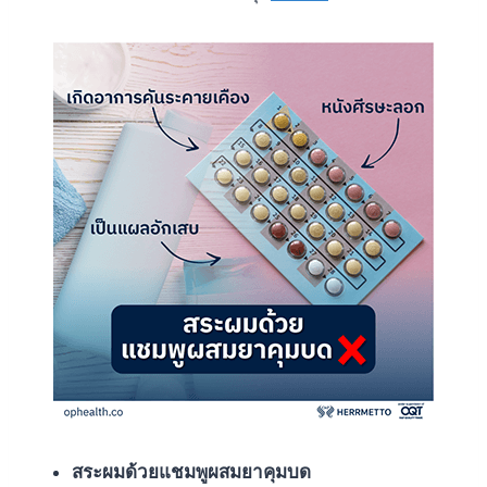
สระผมด้วยแชมพูผสมยาคุมบด