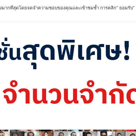
่ยวข้องมากที่สุดโดยจดจำความชอบของคุณและเข้าชมซ้ำ การคลิก“ ยอมรับ”
ตภัณฑ์
การรับประกันผลลัพธ์
บทความ
FAQ – คำถามที่พ
สุดพิเศษ!
ั่น
จำนวนจำกั
!