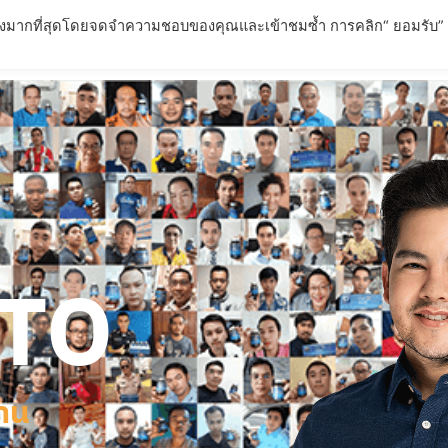
่ยวข้องมากที่สุดโดยจดจำความชอบของคุณและเข้าชมซ้ำ การคลิก“ ยอมรับ”
ตภัณฑ์
การรับประกันผลลัพธ์
บทความ
FAQ – คำถามที่พ
TO
้าน