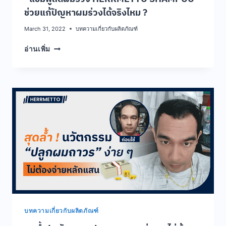
ช่วยแก้ปัญหาผมร่วงได้จริงไหม ?
March 31, 2022
บทความเกี่ยวกับผลิตภัณฑ์
“แชมพู
อ่านเพิ่ม
ลด
ผม
ร่วง
HERRMETTO
SHAMPOO”
ช่วย
แก้
ปัญหา
ผม
ร่วง
ได้
จริง
ไหม
?
บทความเกี่ยวกับผลิตภัณฑ์