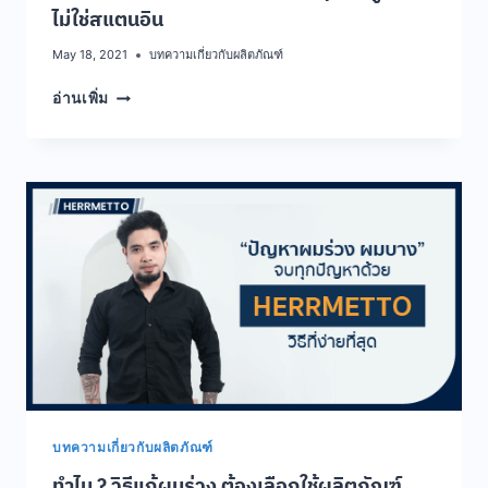
ไม่ใช่สแตนอิน
May 18, 2021
บทความเกี่ยวกับผลิตภัณฑ์
รีวิว
อ่านเพิ่ม
รักษา
ผม
ร่วง
ผม
บาง
ได้
ง่าย
ๆ
จาก
ผู้
ใช้
จริง
ไม่
ใช่
ส
บทความเกี่ยวกับผลิตภัณฑ์
แตน
ทำไม ? วิธีแก้ผมร่วง ต้องเลือกใช้ผลิตภัณฑ์
อิน