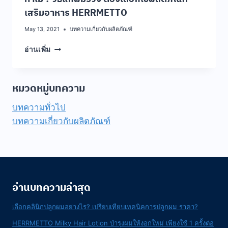
เสริมอาหาร HERRMETTO
May 13, 2021
บทความเกี่ยวกับผลิตภัณฑ์
ทำไม
อ่านเพิ่ม
?
วิธี
แก้
หมวดหมู่บทความ
ผม
ร่วง
บทความทั่วไป
ต้อง
บทความเกี่ยวกับผลิตภัณฑ์
เลือก
ใช้
ผลิตภัณฑ์
เสริม
อาหาร
HERRMETTO
อ่านบทความล่าสุด
เลือกคลินิกปลูกผมอย่างไร? เปรียบเทียบเทคนิคการปลูกผม ราคา?
HERRMETTO Milky Hair Lotion บำรุงผมให้งอกใหม่ เพียงใช้ 1 ครั้งต่อ