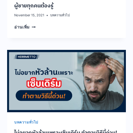
ผู้ชายทุกคนต้องรู้
November 15, 2021
บทความทั่วไป
ห้าม
อ่านเพิ่ม
พลาด
!
เทคนิค
การ
ใช้
“ครีม
นวด
ผม”
ที่
ผู้ชาย
ทุก
คน
ต้อง
รู้
บทความทั่วไป
ไม่อยากหัวล้านเพราะเซ็บเดิร์ม ทำตามวิธีนี้ด่วน!