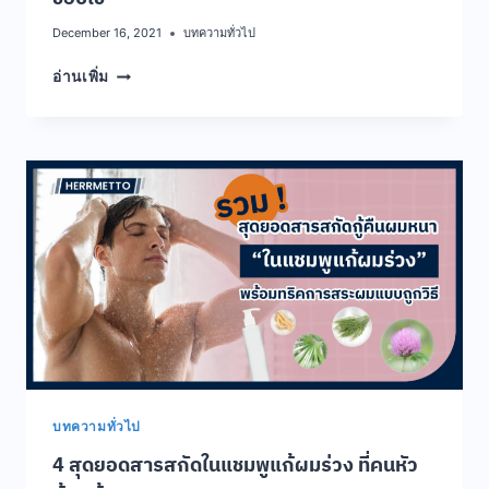
December 16, 2021
บทความทั่วไป
ดูแล
อ่านเพิ่ม
ผม
ยาว
ให้
มัด
ใจ
สาว
ด้วย
วิธี
ที่
ผู้ชาย
ผม
ยาว
ชอบ
ใช้
บทความทั่วไป
4 สุดยอดสารสกัดในแชมพูแก้ผมร่วง ที่คนหัว