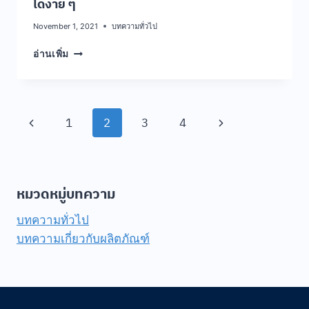
ได้ง่าย ๆ
November 1, 2021
บทความทั่วไป
รู้
อ่านเพิ่ม
หรือ
ไม่
?
แค่
Page
Previous
Next
1
2
3
4
ใช้
เครา
navigation
Page
Page
ติน
ให้
ถูก
หมวดหมู่บทความ
วิธี
ก็
บทความทั่วไป
มี
บทความเกี่ยวกับผลิตภัณฑ์
ผม
ดก
หนา
ได้
ง่าย