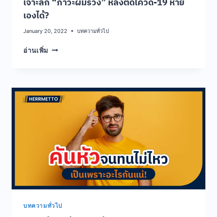
เจาะลึก “ภาวะผมร่วง” หลังติดโควิด-19 หาย
เองได้?
January 20, 2022
บทความทั่วไป
เจาะ
อ่านเพิ่ม
ลึก
“ภาวะ
ผม
ร่วง”
หลัง
ติด
โค
วิด-19
หาย
เอง
ได้?
บทความทั่วไป