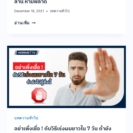
ล้าน ห้ามพลาด
December 16, 2021
บทความทั่วไป
4
อ่านเพิ่ม
สุด
ยอด
สาร
สกัด
ใน
แชมพู
แก้
ผม
ร่วง
ที่
คน
หัว
ล้าน
ห้าม
พลาด
บทความทั่วไป
อย่าเพิ่งเชื่อ ! กับวิธีเร่งผมยาวใน 7 วัน ถ้ายัง