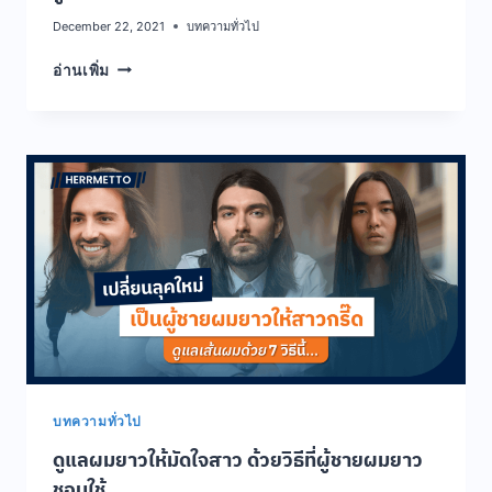
December 22, 2021
บทความทั่วไป
รู้
อ่านเพิ่ม
หรือ
ไม่
ผม
หงอก
แก้
ได้
ด้วย
วิธี
ธรรมชาติ
บทความทั่วไป
ดูแลผมยาวให้มัดใจสาว ด้วยวิธีที่ผู้ชายผมยาว
ชอบใช้