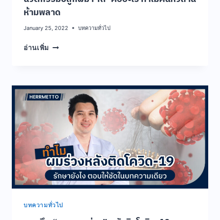
ห้ามพลาด
January 25, 2022
บทความทั่วไป
นวัตกรรม
อ่านเพิ่ม
ปลูก
ผม
PRP
คือ
อะไร
ทำไม
คน
หัว
ล้าน
ห้าม
พลาด
บทความทั่วไป