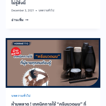
ไม่รู้สิ่งนี้
December 3, 2021
บทความทั่วไป
อย่า
อ่านเพิ่ม
เพิ่ง
เชื่อ
!
กับ
วิธี
เร่ง
ผม
ยาว
ใน
7
วัน
ถ้า
ยัง
ไม่รู้
สิ่ง
บทความทั่วไป
นี้
ห้ามพลาด ! เทคนิคการใช้ “ครีมนวดผม” ที่