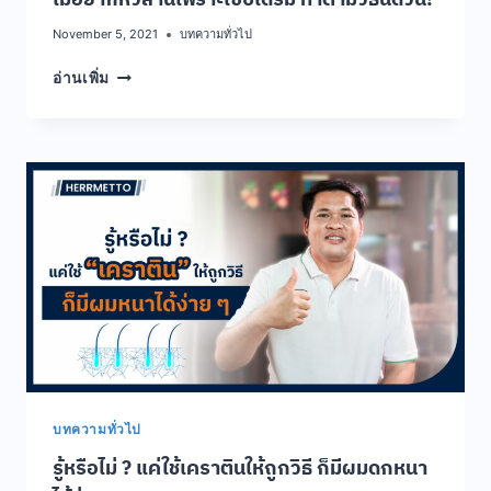
November 5, 2021
บทความทั่วไป
ไม่
อ่านเพิ่ม
อยาก
หัว
ล้าน
เพ
ราะ
เซ็บเดิร์ม
ทำ
ตาม
วิธี
นี้
ด่วน!
บทความทั่วไป
รู้หรือไม่ ? แค่ใช้เคราตินให้ถูกวิธี ก็มีผมดกหนา