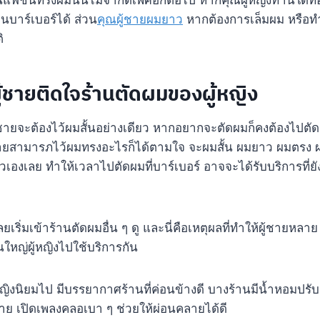
นี้แฟชั่นทรงผมนั้นไม่จำกัดเพศอีกต่อไป หากคุณผู้หญิงท่านใดที
านบาร์เบอร์ได้ ส่วน
คุณผู้ชายผมยาว
หากต้องการเล็มผม หรือทำส
ิ
ผู้ชายติดใจร้านตัดผมของผู้หญิง
ผู้ชายจะต้องไว้ผมสั้นอย่างเดียว หากอยากจะตัดผมก็คงต้องไปตัดกั
ผู้ชายสามารภไว้ผมทรงอะไรก็ได้ตามใจ จะผมสั้น ผมยาว ผมตรง ผ
องเลย ทำให้เวลาไปตัดผมที่บาร์เบอร์ อาจจะได้รับบริการที่ยั
ยเริ่มเข้าร้านตัดผมอื่น ๆ ดู และนี่คือเหตุผลที่ทำให้ผู้ชายหล
นใหญ่ผู้หญิงไปใช้บริการกัน
ู้หญิงนิยมไป มีบรรยากาศร้านที่ค่อนข้างดี บางร้านมีน้ำหอมปรั
ี่สบาย เปิดเพลงคลอเบา ๆ ช่วยให้ผ่อนคลายได้ดี