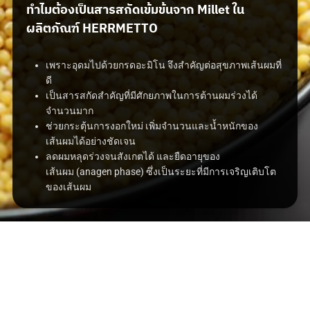
ทำไมต้องเป็นสารสกัดเข้มข้นจาก Millet ใน
ผลิตภัณฑ์ HERRMETTO
เพราะอุดมไปด้วยกรดอะมิโน
จึงสำคัญต่อสุขภาพเส้นผมที่
ดี
เป็นสารสกัดสำคัญที่มีศักยภาพในการต้านผมร่วงได้
จำนวนมาก
ช่วยกระตุ้นการงอกใหม่
เพิ่มจำนวนและน้ำหนักของ
เส้นผมได้อย่างชัดเจน
ลดผมหลุดร่วงจนสังเกตได้
และยืดอายุของ
เส้นผม
(anagen phase)
ซึ่งเป็นระยะที่มีการเจริญเติบโต
ของเส้นผม